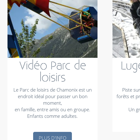
Vidéo Parc de
Lug
loisirs
Le Parc de loisirs de Chamonix est un
Piste su
endroit idéal pour passer un bon
forêts et pr
moment,
en famille, entre amis ou en groupe.
Un gr
Enfants comme adultes.
PLUS D'INFO