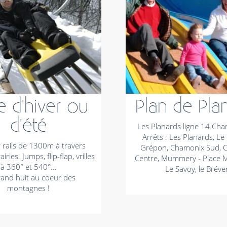
e d'hiver ou
Plan de Pla
d'été
Les Planards ligne 14 Ch
Arrêts : Les Planards, Le 
r rails de 1300m à travers
Grépon, Chamonix Sud, 
airies. Jumps, flip-flap, vrilles
Centre, Mummery - Place M
à 360° et 540°...
Le Savoy, le Bréve
and huit au coeur des
montagnes !