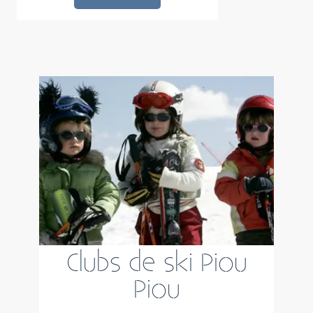
Clubs de ski Piou
Piou