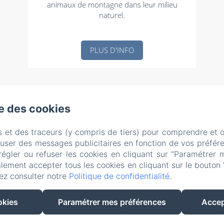
animaux de montagne dans leur milieu
naturel.
PLUS D'INFO
Evasion Sérénité à Chamonix Mont-Blanc
se des cookies
tique de confidentialité
Informations légales
Informations sur les coo
s et des traceurs (y compris de tiers) pour comprendre et 
Morgane - 195 Avenue de l'Aiguille du Midi, Chamonix-Mont-Blanc,
fuser des messages publicitaires en fonction de vos préfére
chammorgane@hotmail.fr
régler ou refuser les cookies en cliquant sur "Paramétrer 
+33625984792
lement accepter tous les cookies en cliquant sur le bouton 
P. Beaud - N° enregistrement 74056000962N6
ez consulter notre
Politique de confidentialité
.
okies
Paramétrer mes préférences
Accep