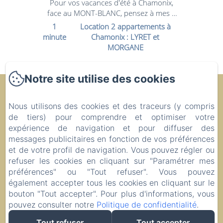
Chamonix face au
Pour vos vacances d'été à Chamonix,
face au MONT-BLANC, pensez à mes 2
Mont-Blanc
appartements locatifs avec balcons face
1
Location 2 appartements à
au Mont-Blanc et garages...
minute
Chamonix : LYRET et
MORGANE
Notre site utilise des cookies
Evasion Sérénité à Chamonix Mont-Blanc
Politique de confidentialité
Informations légales
Nous utilisons des cookies et des traceurs (y compris
Informations sur les cookies
de tiers) pour comprendre et optimiser votre
expérience de navigation et pour diffuser des
Résidence Le Morgane - 195 Avenue de l'Aiguille du Midi,
messages publicitaires en fonction de vos préférences
Chamonix-Mont-Blanc, 74400, France
et de votre profil de navigation. Vous pouvez régler ou
chammorgane@hotmail.fr
refuser les cookies en cliquant sur "Paramétrer mes
+33625984792
préférences" ou "Tout refuser". Vous pouvez
P. Beaud - N° enregistrement 74056000962N6
également accepter tous les cookies en cliquant sur le
bouton "Tout accepter". Pour plus d'informations, vous
pouvez consulter notre
Politique de confidentialité
.
Tout refuser
Tout accepter