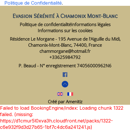
Politique de Confidentialité
.
Evasion Sérénité à Chamonix Mont-Blanc
Politique de confidentialité
Informations légales
Informations sur les cookies
Résidence Le Morgane - 195 Avenue de l'Aiguille du Midi,
Chamonix-Mont-Blanc, 74400, France
chammorgane@hotmail.fr
+33625984792
P. Beaud - N° enregistrement 74056000962N6
Créé par Amenitiz
Failed to load BookingEngine/index: Loading chunk 1322
failed. (missing:
https://d1cmur5l0xva3h.cloudfront.net/packs/1322-
c6e932f9d3d27b65-1bf7c4dc6a241241.js)