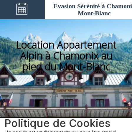
Evasion Sérénité à Chamon
Mont-Blanc
Location Appartement
Alpin à Chamonix au
pied du Mont-Blanc
Politique de Cookies