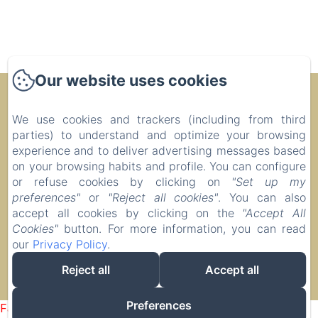
Our website uses cookies
Evasion Sérénité à Chamonix Mont-Blanc
Privacy Policy
Legal Information
Cookies Information
We use cookies and trackers (including from third
parties) to understand and optimize your browsing
Résidence Le Morgane - 195 Avenue de l'Aiguille du Midi,
experience and to deliver advertising messages based
Chamonix-Mont-Blanc, 74400, France
on your browsing habits and profile. You can configure
chammorgane@hotmail.fr
or refuse cookies by clicking on
"Set up my
+33625984792
preferences"
or
"Reject all cookies"
. You can also
P. Beaud - N° enregistrement 74056000962N6
accept all cookies by clicking on the
"Accept All
Cookies"
button. For more information, you can read
our
Privacy Policy
.
Reject all
Accept all
Powered using Amenitiz
Preferences
Failed to load BookingEngine/index: Loading chunk 1322